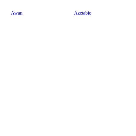
Awan
Azetabio