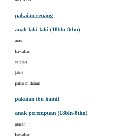
pakaian renang
anak laki-laki (18bln-8thn)
atasan
bawahan
setelan
jaket
pakaian dalam
pakaian ibu hamil
anak perempuan (18bln-8thn)
atasan
bawahan