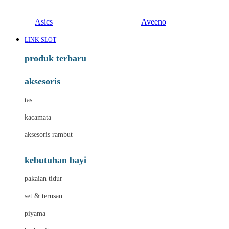
Asics
Aveeno
LINK SLOT
produk terbaru
aksesoris
tas
kacamata
aksesoris rambut
kebutuhan bayi
pakaian tidur
set & terusan
piyama