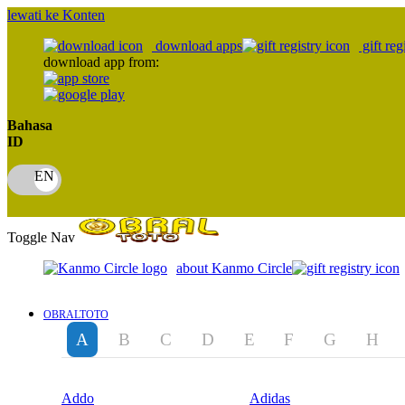
lewati ke Konten
download apps
gift reg
download app from:
Bahasa
ID
Toggle Nav
about Kanmo Circle
OBRALTOTO
A
B
C
D
E
F
G
H
Addo
Adidas