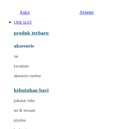
Asics
Aveeno
LINK SLOT
produk terbaru
aksesoris
tas
kacamata
aksesoris rambut
kebutuhan bayi
pakaian tidur
set & terusan
piyama