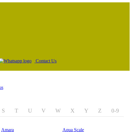
Contact Us
us
S
T
U
V
W
X
Y
Z
0-9
Amara
Aqua Scale