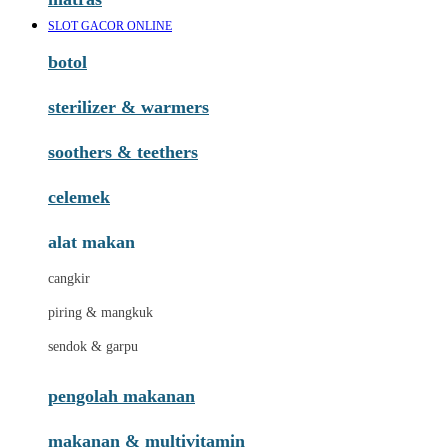
SLOT GACOR ONLINE
botol
sterilizer & warmers
soothers & teethers
celemek
alat makan
cangkir
piring & mangkuk
sendok & garpu
pengolah makanan
makanan & multivitamin