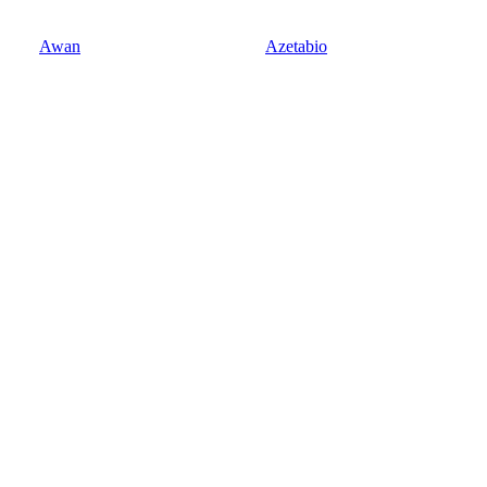
Awan
Azetabio