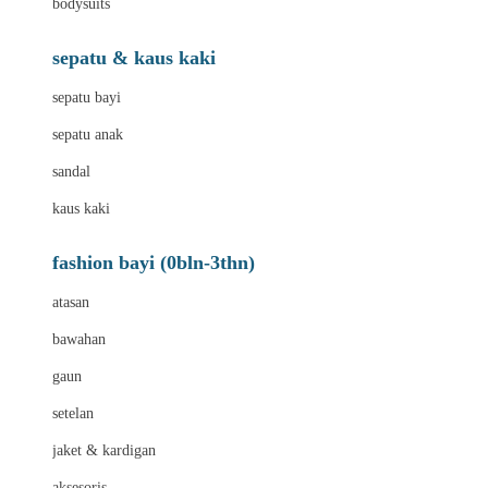
bodysuits
sepatu & kaus kaki
sepatu bayi
sepatu anak
sandal
kaus kaki
fashion bayi (0bln-3thn)
atasan
bawahan
gaun
setelan
jaket & kardigan
aksesoris