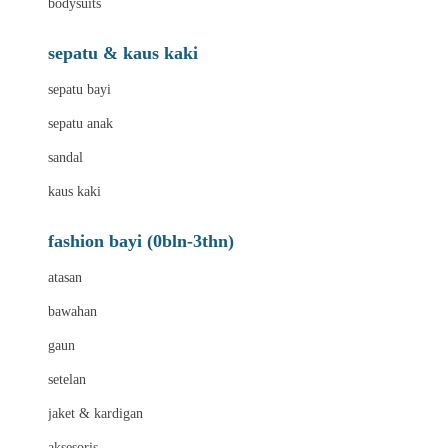
bodysuits
sepatu & kaus kaki
sepatu bayi
sepatu anak
sandal
kaus kaki
fashion bayi (0bln-3thn)
atasan
bawahan
gaun
setelan
jaket & kardigan
aksesoris