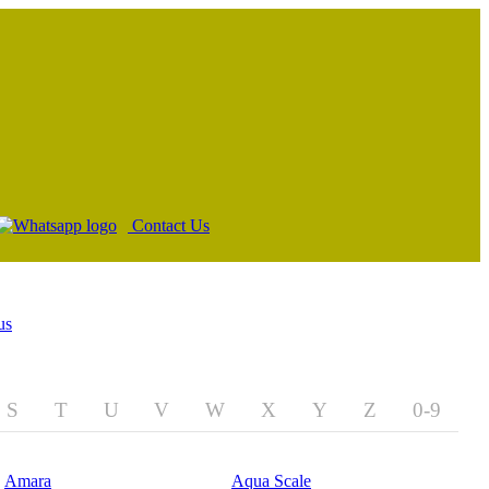
Contact Us
us
S
T
U
V
W
X
Y
Z
0-9
Amara
Aqua Scale