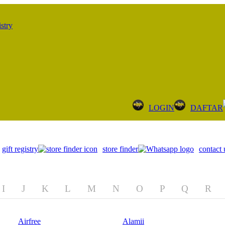
istry
LOGIN
DAFTAR
gift registry
store finder
contact 
I
J
K
L
M
N
O
P
Q
R
Airfree
Alamii