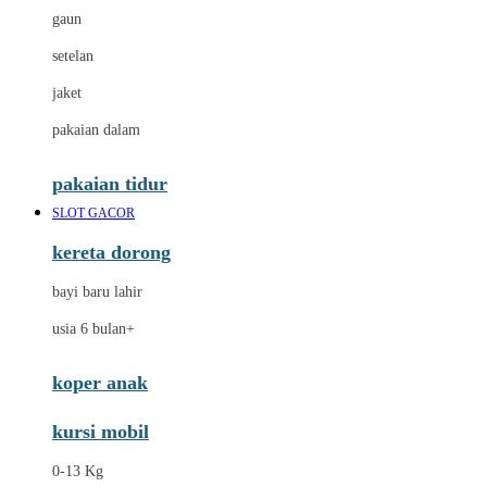
gaun
setelan
jaket
pakaian dalam
pakaian tidur
SLOT GACOR
kereta dorong
bayi baru lahir
usia 6 bulan+
koper anak
kursi mobil
0-13 Kg