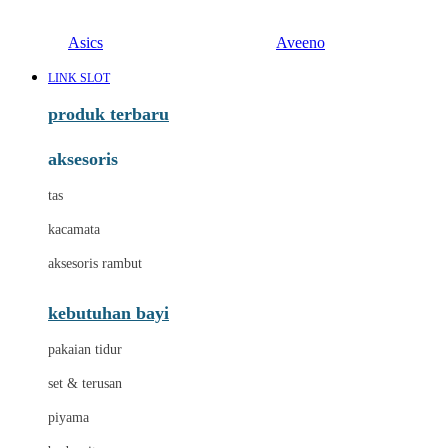
Asics
Aveeno
LINK SLOT
produk terbaru
aksesoris
tas
kacamata
aksesoris rambut
kebutuhan bayi
pakaian tidur
set & terusan
piyama