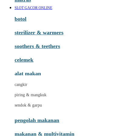
SLOT GACOR ONLINE
botol
sterilizer & warmers
soothers & teethers
celemek
alat makan
cangkir
piring & mangkuk
sendok & garpu
pengolah makanan
makanan & multivitamin