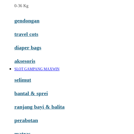
0-36 Kg
gendongan
travel cots
diaper bags
aksesoris
SLOT GAMPANG MAXWIN
selimut
bantal & sprei
ranjang bayi & balita
perabotan
matras